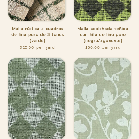
Malla
Malla
Malla rústica a cuadros
Malla acolchada teñida
rústica
acolchada
de lino puro de 3 tonos
con hilo de lino puro
a
teñida
(verde)
(negro/aguacate)
cuadros
con
$25.00
$30.00
de
hilo
lino
de
puro
lino
de
puro
3
(negro/aguacate)
tonos
(verde)