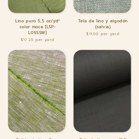
Lino
Tela
Lino puro 5,5 oz/yd²
Tela de lino y algodón
puro
de
color moca [LSP-
(salvia)
5,5
lino
L055SW]
$11.00
oz/yd²
y
$17.25
color
algodón
moca
(salvia)
[LSP-
L055SW]
Tejido
Tela