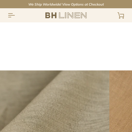
Ir
We Ship Worldwide! View Options at Checkout
directamente
al
Carr
contenido