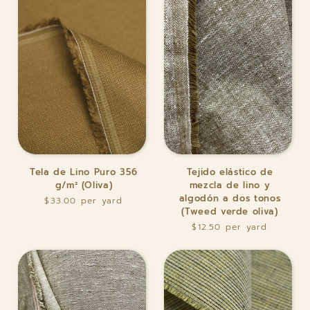
azulado)
Tela
Tejido
Tela de Lino Puro 356
Tejido elástico de
de
elástico
g/m² (Oliva)
mezcla de lino y
Lino
de
algodón a dos tonos
$33.00
Puro
mezcla
(Tweed verde oliva)
356
de
$12.50
g/m²
lino
(Oliva)
y
algodón
a
dos
tonos