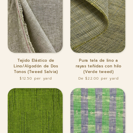
(Tweed
verde
oliva)
Tejido
Pura
Tejido Elástico de
Pura tela de lino a
Elástico
tela
Lino/Algodón de Dos
rayas teñidas con hilo
de
de
Tonos (Tweed Salvia)
(Verde tweed)
Lino/Algodón
lino
$12.50
De $22.00
de
a
Dos
rayas
Tonos
teñidas
(Tweed
con
Salvia)
hilo
(Verde
tweed)