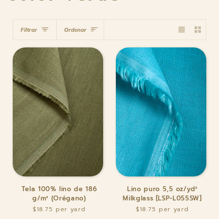
Ordenar
Filtrar
Ordenar
Tela
Lino
Tela 100% lino de 186
Lino puro 5,5 oz/yd²
100%
puro
g/m² (Orégano)
Milkglass [LSP-L055SW]
lino
5,5
$18.75
$18.75
de
oz/yd²