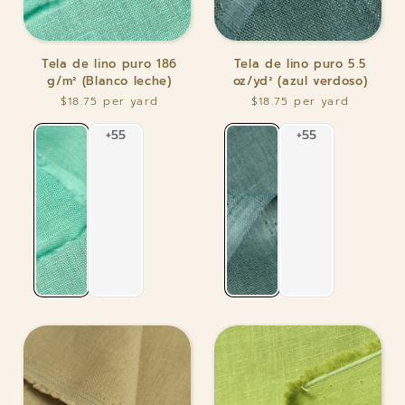
Tela
Tela
Tela de lino puro 186
Tela de lino puro 5.5
de
de
g/m² (Blanco leche)
oz/yd² (azul verdoso)
lino
lino
$18.75
$18.75
puro
puro
186
5.5
g/m²
oz/yd²
(Blanco
(azul
leche)
verdoso)