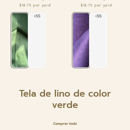
oz/yd²
oz/yd²
$18.75
$18.75
Azul
Azul
verdadero
verdadero
[LSP-
[LSP-
L055SW]
L055SW]
Tela de lino de color
verde
Comprar todo