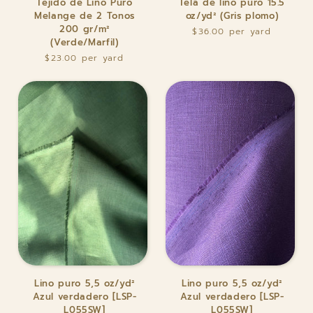
Tejido de Lino Puro
Tela de lino puro 15.5
de
de
Melange de 2 Tonos
oz/yd² (Gris plomo)
Lino
lino
200 gr/m²
$36.00
Puro
puro
(Verde/Marfil)
Melange
15.5
$23.00
de
oz/yd²
2
(Gris
Tonos
plomo)
200
gr/m²
(Verde/Marfil)
Lino
Lino
Lino puro 5,5 oz/yd²
Lino puro 5,5 oz/yd²
puro
puro
Azul verdadero [LSP-
Azul verdadero [LSP-
5,5
5,5
L055SW]
L055SW]