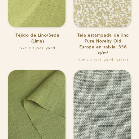
Tejido
Tela
Tejido de Lino/Seda
Tela estampada de lino
de
estampada
(Lima)
Pure Novelty Old
Lino/Seda
de
Europe en salvia, 356
$20.00
(Lima)
lino
g/m²
Pure
$26.00
$33.00
Novelty
Old
Europe
en
salvia,
356
g/m²