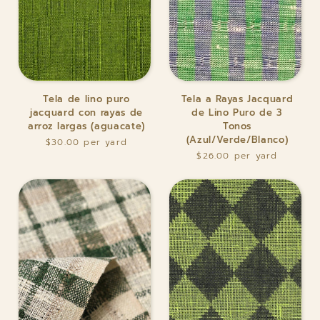
Tela
Tela
Tela de lino puro
Tela a Rayas Jacquard
de
a
jacquard con rayas de
de Lino Puro de 3
lino
Rayas
arroz largas (aguacate)
Tonos
puro
Jacquard
(Azul/Verde/Blanco)
$30.00
jacquard
de
$26.00
con
Lino
rayas
Puro
de
de
arroz
3
largas
Tonos
(aguacate)
(Azul/Verde/Blanco)