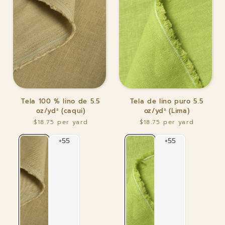
Tela
Tela
Tela 100 % lino de 5.5
Tela de lino puro 5.5
100
de
oz/yd² (caqui)
oz/yd² (Lima)
%
lino
$18.75
$18.75
lino
puro
de
5.5
5.5
oz/yd²
oz/yd²
(Lima)
(caqui)