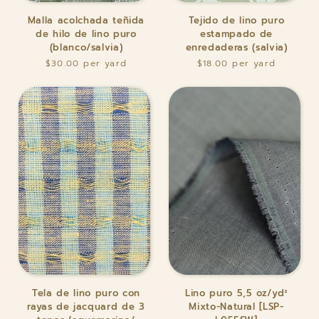
Malla
Tejido
Malla acolchada teñida
Tejido de lino puro
acolchada
de
de hilo de lino puro
estampado de
teñida
lino
(blanco/salvia)
enredaderas (salvia)
de
puro
$30.00
$18.00
hilo
estampado
de
de
lino
enredaderas
puro
(salvia)
(blanco/salvia)
Tela
Lino
Tela de lino puro con
Lino puro 5,5 oz/yd²
de
puro
rayas de jacquard de 3
Mixto-Natural [LSP-
lino
5,5