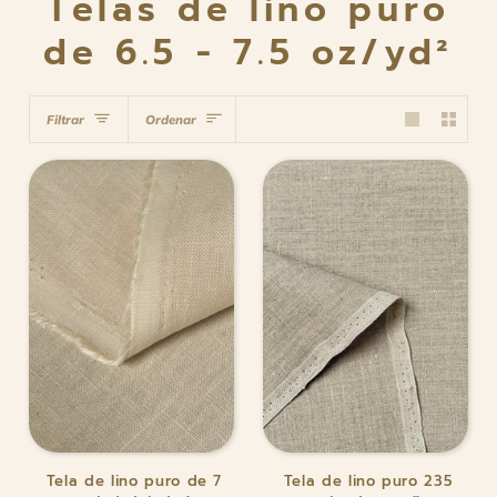
Telas de lino puro
de 6.5 - 7.5 oz/yd²
Ordenar
Filtrar
Ordenar
Tela
Tela
Tela de lino puro de 7
Tela de lino puro 235
de
de