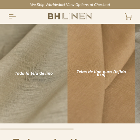
Ir
We Ship Worldwide! View Options at Checkout
directamente
al
Carr
contenido
Telas de lino puro (tejido
Toda la tela de lino
liso)