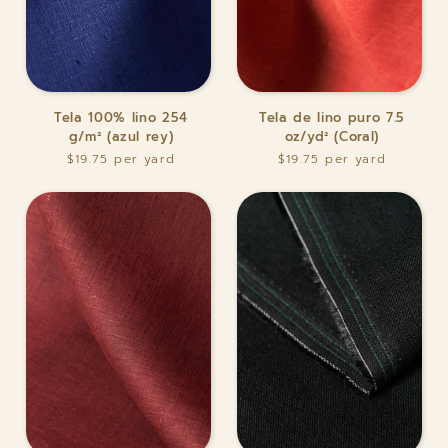
Tela
Tela
Tela 100% lino 254
Tela de lino puro 7.5
100%
de
g/m² (azul rey)
oz/yd² (Coral)
lino
lino
$19.75
$19.75
254
puro
g/m²
7.5
(azul
oz/yd²
rey)
(Coral)