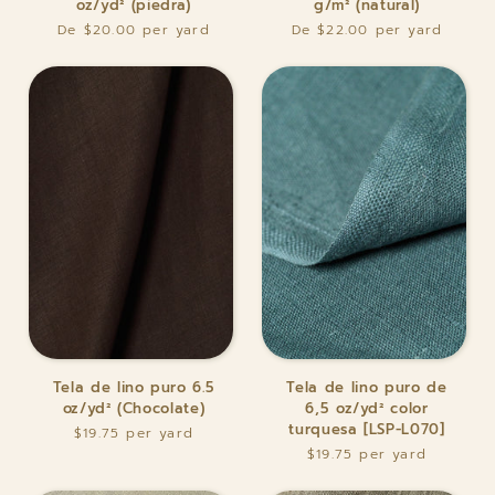
oz/yd² (piedra)
g/m² (natural)
lino
lino
De $20.00
De $22.00
puro
puro
de
235
7
g/m²
oz/yd²
(natural)
(piedra)
Tela
Tela
Tela de lino puro 6.5
Tela de lino puro de
de
de
oz/yd² (Chocolate)
6,5 oz/yd² color
lino
lino
turquesa [LSP-L070]
$19.75
puro
puro
$19.75
6.5
de
oz/yd²
6,5