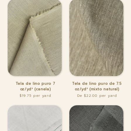
(Chocolate)
oz/yd²
color
turquesa
[LSP-
L070]
Tela
Tela
Tela de lino puro 7
Tela de lino puro de 7.5
de
de
oz/yd² (canela)
oz/yd² (mixto natural)
lino
lino
$19.75
De $22.00
puro
puro
7
de
oz/yd²
7.5
(canela)
oz/yd²
(mixto
natural)