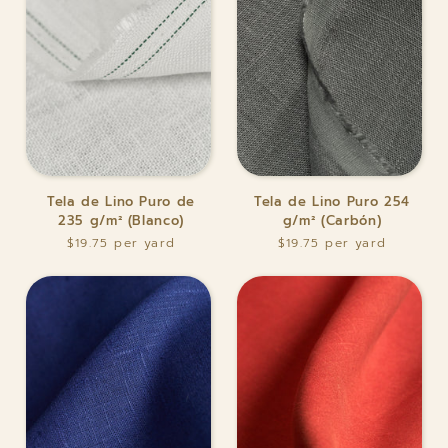
Tela
Tela
Tela de Lino Puro de
Tela de Lino Puro 254
de
de
235 g/m² (Blanco)
g/m² (Carbón)
Lino
Lino
$19.75
$19.75
Puro
Puro
de
254
235
g/m²
g/m²
(Carbón)
(Blanco)